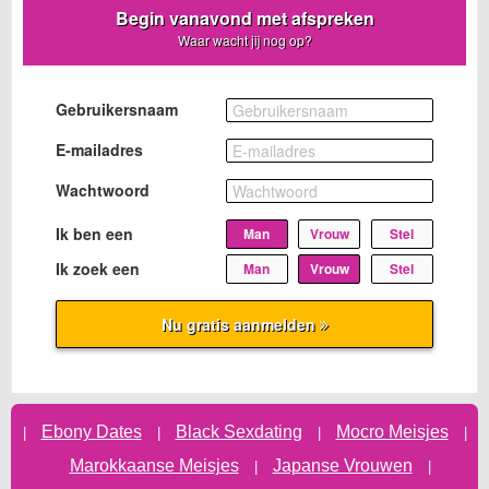
Ebony Dates
Black Sexdating
Mocro Meisjes
|
|
|
|
Marokkaanse Meisjes
Japanse Vrouwen
|
|