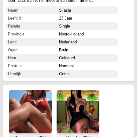
heeft. Daar kan ik het meeste van leren immers...
Naam
Silasja
Leeftijd
23 Jaar
Relatie
Single
Provincie
Noord-Holland
Land
Nederland
Ogen
Bruin
Haar
Gekleurd
Postuur
Normaal
Uiterlijk
Getint