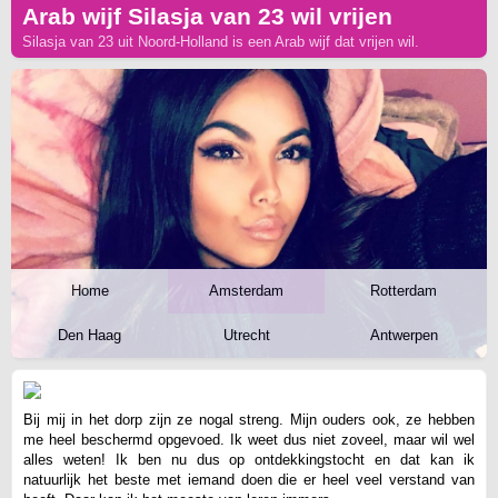
Arab wijf Silasja van 23 wil vrijen
Silasja van 23 uit Noord-Holland is een Arab wijf dat vrijen wil.
Home
Amsterdam
Rotterdam
Den Haag
Utrecht
Antwerpen
Bij mij in het dorp zijn ze nogal streng. Mijn ouders ook, ze hebben
me heel beschermd opgevoed. Ik weet dus niet zoveel, maar wil wel
alles weten! Ik ben nu dus op ontdekkingstocht en dat kan ik
natuurlijk het beste met iemand doen die er heel veel verstand van