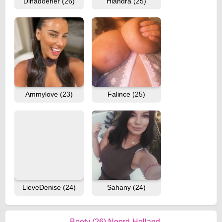
Dinadoener (26)
Hiandra (25)
Ammylove (23)
Falince (25)
LieveDenise (24)
Sahany (24)
Beety (26) Noord-Holland