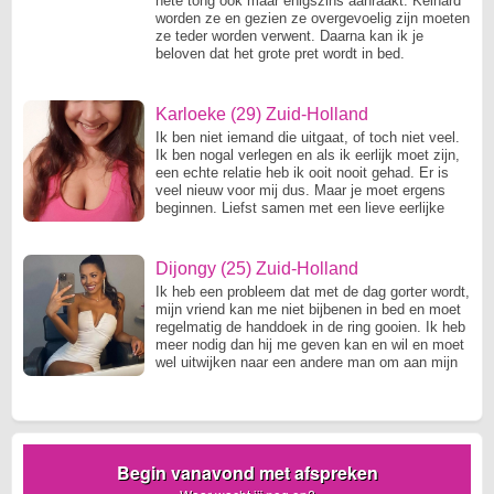
hete tong ook maar enigszins aanraakt. Keihard
worden ze en gezien ze overgevoelig zijn moeten
ze teder worden verwent. Daarna kan ik je
beloven dat het grote pret wordt in bed.
Karloeke (29) Zuid-Holland
Ik ben niet iemand die uitgaat, of toch niet veel.
Ik ben nogal verlegen en als ik eerlijk moet zijn,
een echte relatie heb ik ooit nooit gehad. Er is
veel nieuw voor mij dus. Maar je moet ergens
beginnen. Liefst samen met een lieve eerlijke
man.
Dijongy (25) Zuid-Holland
Ik heb een probleem dat met de dag gorter wordt,
mijn vriend kan me niet bijbenen in bed en moet
regelmatig de handdoek in de ring gooien. Ik heb
meer nodig dan hij me geven kan en wil en moet
wel uitwijken naar een andere man om aan mijn
behoeftes te komen.