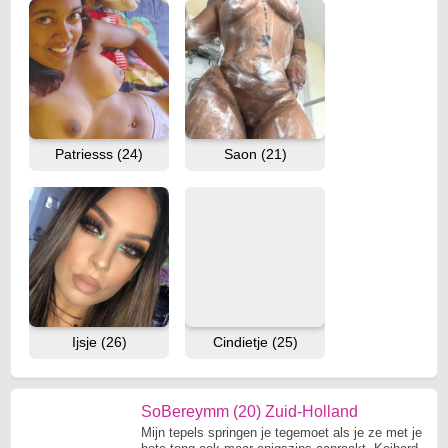
Patriesss (24)
Saon (21)
Ijsje (26)
Cindietje (25)
SoBereymm (20) Zuid-Holland
Mijn tepels springen je tegemoet als je ze met je