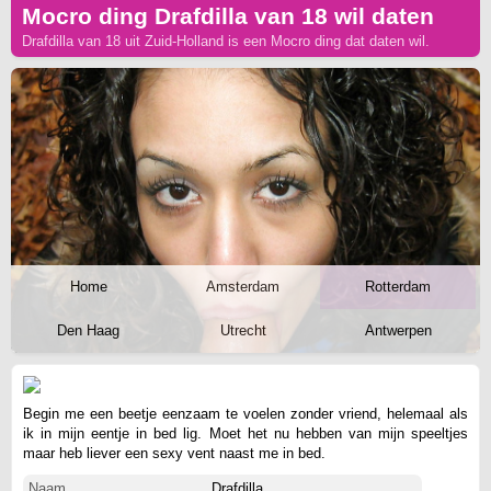
Mocro ding Drafdilla van 18 wil daten
Drafdilla van 18 uit Zuid-Holland is een Mocro ding dat daten wil.
Home
Amsterdam
Rotterdam
Den Haag
Utrecht
Antwerpen
Begin me een beetje eenzaam te voelen zonder vriend, helemaal als
ik in mijn eentje in bed lig. Moet het nu hebben van mijn speeltjes
maar heb liever een sexy vent naast me in bed.
Naam
Drafdilla