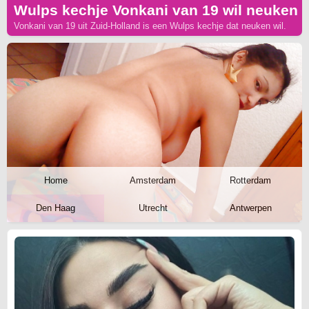
Wulps kechje Vonkani van 19 wil neuken
Vonkani van 19 uit Zuid-Holland is een Wulps kechje dat neuken wil.
Home
Amsterdam
Rotterdam
Den Haag
Utrecht
Antwerpen