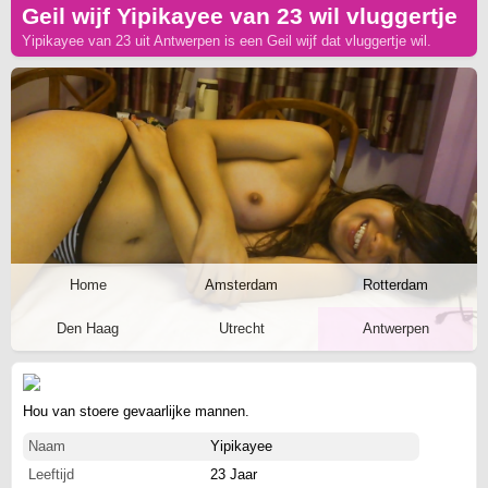
Geil wijf Yipikayee van 23 wil vluggertje
Yipikayee van 23 uit Antwerpen is een Geil wijf dat vluggertje wil.
Home
Amsterdam
Rotterdam
Den Haag
Utrecht
Antwerpen
Hou van stoere gevaarlijke mannen.
Naam
Yipikayee
Leeftijd
23 Jaar